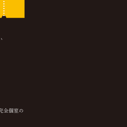
い
完全個室の