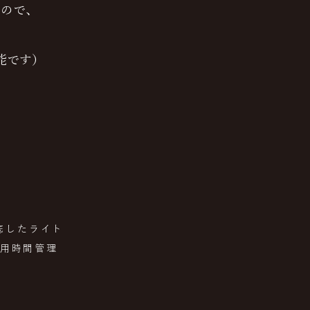
すので、
能です）
底したライト
用時間管理